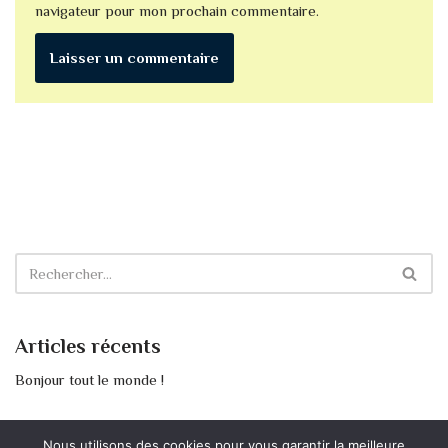
navigateur pour mon prochain commentaire.
Articles récents
Bonjour tout le monde !
Commentaires récents
Nous utilisons des cookies pour vous garantir la meilleure